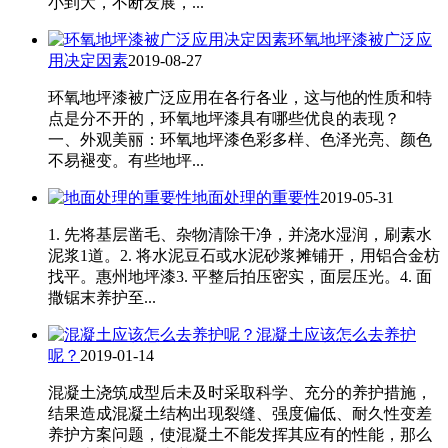
小到大，不断发展，...
环氧地坪漆被广泛应
用决定因素
2019-08-27
环氧地坪漆被广泛应用在各行各业，这与他的性质和特
点是分不开的，环氧地坪漆具有哪些优良的表现？
一、外观美丽：环氧地坪漆色彩多样、色泽光亮、颜色
不易褪变。有些地坪...
地面处理的重要性
2019-05-31
1. 先将基层凿毛、杂物清除干净，并浇水湿润，刷素水
泥浆1道。2. 将水泥豆石或水泥砂浆摊铺开，用铝合金枋
找平。惠州地坪漆3. 平整后拍压密实，面层压光。4. 面
撒锯末养护至...
混凝土应该怎么去养护
呢？
2019-01-14
混凝土浇筑成型后未及时采取科学、充分的养护措施，
结果造成混凝土结构出现裂缝、强度偏低、耐久性变差
养护方案问题，使混凝土不能发挥其应有的性能，那么